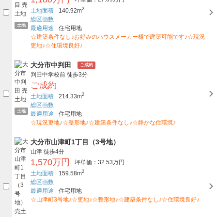
2
土地面積
140.92m
総区画数
土地
最適用途
住宅用地
☆建築条件なし♪お好みのハウスメーカー様で建築可能です♪☆現況
更地♪☆住環境良好♪
大分市中判田
ご成約
判田中学校前
徒歩3分
ご成約
2
土地面積
214.33m
総区画数
土地
最適用途
住宅用地
☆現況更地♪☆整形地♪☆建築条件なし♪☆静かな住環境♪
大分市山津町1丁目（3号地）
山津
徒歩4分
1,570万円
坪単価：32.53万円
2
土地面積
159.58m
総区画数
最適用途
住宅用地
☆山津町3号地♪☆更地♪☆整形地♪☆建築条件なし♪☆住環境良好♪