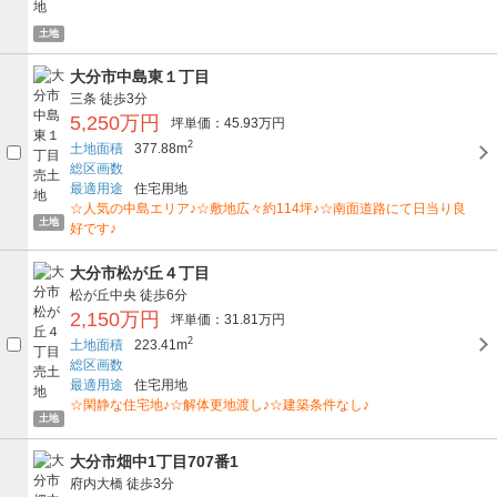
土地
大分市中島東１丁目
三条
徒歩3分
5,250万円
坪単価：45.93万円
2
土地面積
377.88m
総区画数
最適用途
住宅用地
☆人気の中島エリア♪☆敷地広々約114坪♪☆南面道路にて日当り良
土地
好です♪
大分市松が丘４丁目
松が丘中央
徒歩6分
2,150万円
坪単価：31.81万円
2
土地面積
223.41m
総区画数
最適用途
住宅用地
☆閑静な住宅地♪☆解体更地渡し♪☆建築条件なし♪
土地
大分市畑中1丁目707番1
府内大橋
徒歩3分