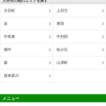
大分市の他のエリアを探す
大石町
上宗方
迫
寒田
中島東
中判田
畑中
松が丘
森
山津町
賀来新川
メニュー