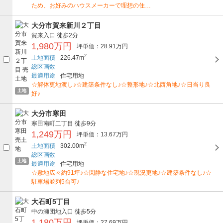
ため、お好みのハウスメーカーで理想の住…
大分市賀来新川２丁目
賀来入口
徒歩2分
1,980万円
坪単価：28.91万円
2
土地面積
226.47m
総区画数
最適用途
住宅用地
☆解体更地渡し♪☆建築条件なし♪☆整形地♪☆北西角地♪☆日当り良
土地
好♪
大分市寒田
寒田南町二丁目
徒歩9分
1,249万円
坪単価：13.67万円
2
土地面積
302.00m
総区画数
土地
最適用途
住宅用地
☆敷地広々約91坪♪☆閑静な住宅地♪☆現況更地♪☆建築条件なし♪☆
駐車場並列5台可♪
大石町5丁目
中の瀬団地入口
徒歩5分
1,180万円
坪単価：27.69万円