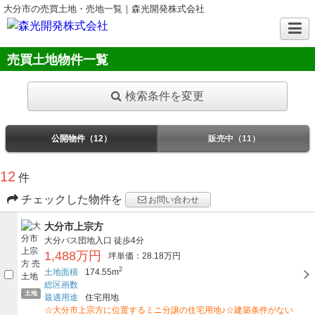
大分市の売買土地・売地一覧｜森光開発株式会社
売買土地物件一覧
検索条件を変更
公開物件（12）
販売中（11）
12
件
チェックした物件を
お問い合わせ
大分市上宗方
大分バス団地入口
徒歩4分
1,488万円
坪単価：28.18万円
2
土地面積
174.55m
総区画数
土地
最適用途
住宅用地
☆大分市上宗方に位置するミニ分譲の住宅用地♪☆建築条件がない