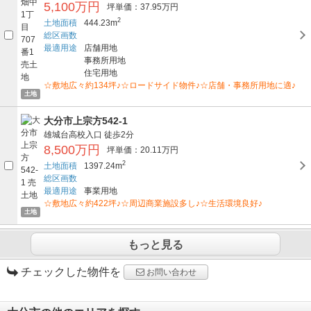
5,100万円
坪単価：37.95万円
2
土地面積
444.23m
総区画数
最適用途
店舗用地
事務所用地
住宅用地
☆敷地広々約134坪♪☆ロードサイド物件♪☆店舗・事務所用地に適♪
土地
大分市上宗方542-1
雄城台高校入口
徒歩2分
8,500万円
坪単価：20.11万円
2
土地面積
1397.24m
総区画数
最適用途
事業用地
☆敷地広々約422坪♪☆周辺商業施設多し♪☆生活環境良好♪
土地
もっと見る
チェックした物件を
お問い合わせ