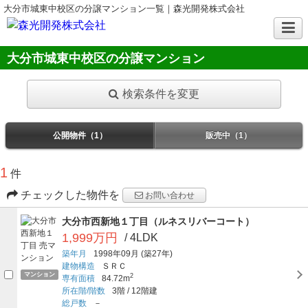
大分市城東中校区の分譲マンション一覧｜森光開発株式会社
大分市城東中校区の分譲マンション
検索条件を変更
公開物件（1）
販売中（1）
1
件
チェックした物件を
お問い合わせ
大分市西新地１丁目（ルネスリバーコート）
1,999万円
/ 4LDK
築年月
1998年09月
(築27年)
建物構造
ＳＲＣ
マンション
2
専有面積
84.72m
所在階/階数
3階
/
12階建
総戸数
－