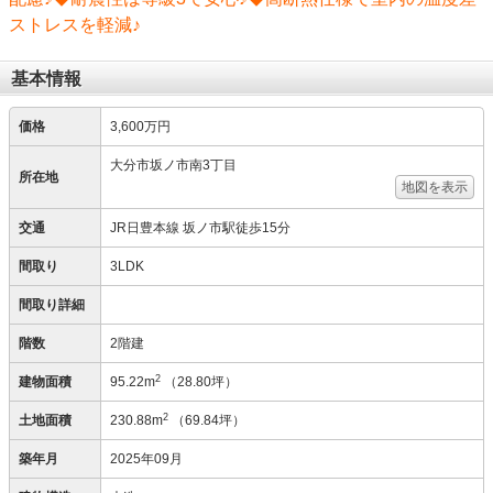
ストレスを軽減♪
基本情報
価格
3,600万円
大分市坂ノ市南3丁目
所在地
地図を表示
交通
JR日豊本線 坂ノ市駅徒歩15分
間取り
3LDK
間取り詳細
階数
2階建
2
建物面積
95.22m
（28.80坪）
2
土地面積
230.88m
（69.84坪）
築年月
2025年09月