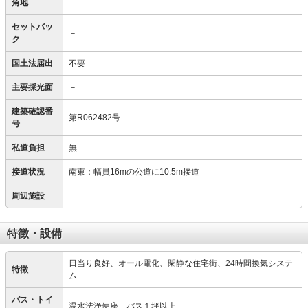
角地
－
セットバッ
－
ク
国土法届出
不要
主要採光面
－
建築確認番
第R062482号
号
私道負担
無
接道状況
南東：幅員16mの公道に10.5m接道
周辺施設
特徴・設備
日当り良好、オール電化、閑静な住宅街、24時間換気システ
特徴
ム
バス・トイ
温水洗浄便座、バス１坪以上