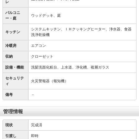
レ
バルコニ
ウッドデッキ、庭
ー・庭
システムキッチン、ＩＨクッキングヒーター、浄水器、食器
キッチン
洗浄乾燥機
冷暖房
エアコン
収納
クローゼット
設備・機能
洗髪洗面化粧台、上水道、浄化槽、複層ガラス
セキュリテ
火災警報器（報知機）
ィ
備考
－
管理情報
現状
完成済
引渡し
即時