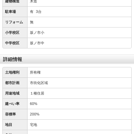
建物構造
木造
駐車場
有
3台
リフォーム
無
小学校区
坂ノ市小
中学校区
坂ノ市中
詳細情報
土地権利
所有権
都市計画
市街化区域
用途地域
１種住居
建ぺい率
60%
容積率
200%
地目
宅地