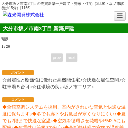
大分市坂ノ市南3丁目の売買新築一戸建て・売家・住宅（3LDK・坂ノ市駅
徒歩15分）[1156]
大分市坂ノ市南3丁目 新築戸建
1 / 26
prev
next
ポイント
☆耐震性と断熱性に優れた高機能住宅♪☆快適な居住空間♪☆
駐車場５台可♪☆住環境の良い坂ノ市エリア♪
コメント
◆全館空調システムを採用、室内がきれいな空気と快適な温
度に保ちます♪◆冬でも廊下やお風呂が寒くなりにくい♪◆夏
でも2階まで快適な室温♪◆空気を循環させ花粉やPM2.5にも
配慮♪◆耐震性は等級3で安心♪◆高断熱仕様で室内の温度差