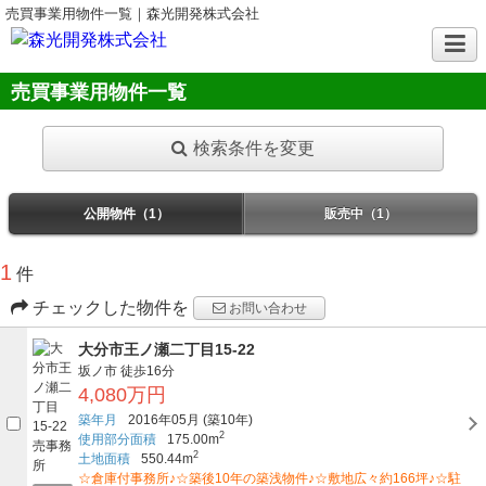
売買事業用物件一覧｜森光開発株式会社
売買事業用物件一覧
検索条件を変更
公開物件（1）
販売中（1）
1
件
チェックした物件を
お問い合わせ
大分市王ノ瀬二丁目15-22
坂ノ市
徒歩16分
4,080万円
築年月
2016年05月
(築10年)
2
使用部分面積
175.00m
2
土地面積
550.44m
☆倉庫付事務所♪☆築後10年の築浅物件♪☆敷地広々約166坪♪☆駐